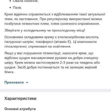
Овала обличчя;
Пахв.
Крем відмінно справляється з відбілюванням такої актуальної
теми, як ластовиння. При регулярному використанні можна
позбутися пігментних плям, плям сонячного опромінення.
Зберігати у холодильнику чи прохолодному місці!
Основними складовими крему є етиласкорбінова кислота,
гіалуронат натрію, токоферол (вітамін Е). Ці компоненти
гіпоалергенні, спрямовані на освітлення.
Якщо у вас порушення пігментації, наносите крем, що
відбілює щодня масажуючими рухами на добре очищену
шкіру. Крем можна застосовувати 2-3 рази на тиждень або
щодня. Засіб добре поглинається та не залишає жирний
блиск.
Приховати
Характеристики
Основні атрибути