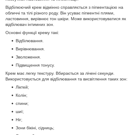
Відбілюючий крем відмінно справляється з пігментацією на
обличчі та тілі різного роду. Він усуває пігментні плями,
ластовиння, вирівнює тон шкіри. Може використовуватися як
відбілювач інтимних зон.
Основні функції крему такі:
Відбілювання.
Вирівнювання.
Зволоження.
Підвищення тонусу.
Крем має легку текстуру. Вбирається за лічені секунди.
Використовується для відбілювання та висвітлення таких зон:
Ліктей;
Колін;
спини;
шиї;
Ніг;
Зони бікіні, сідниць;