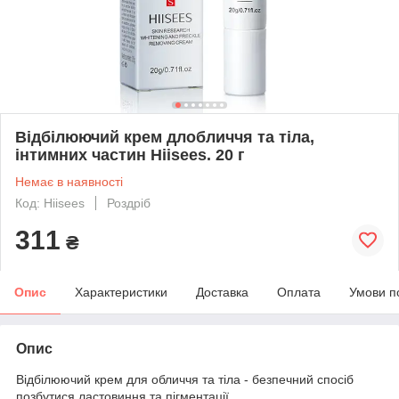
Відбілюючий крем длобличчя та тіла,
інтимних частин Hiisees. 20 г
Немає в наявності
Код: Hiisees
Роздріб
311
₴
Опис
Характеристики
Доставка
Оплата
Умови п
Опис
Відбілюючий крем для обличчя та тіла - безпечний спосіб
позбутися ластовиння та пігментації.