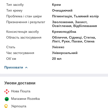
Тип засобу
Крем
Тип крему
Очищаючий
Проблема і стан шкіри
Пігментація, Тьмяний колір
Призначення і результат
Зволоження, Захист,
Освітлення, Відбілювання
Консистенція засобу
Кремоподібна
Область застосування
Обличчя, Сідниці, Стегна,
Лікті, Руки, Пахви, Спина
Стать
Унісекс
Час застосування
Універсальний
Об`єм
20 мл
Приховати
Умови доставки
Нова Пошта
Магазини Rozetka
Укрпошта