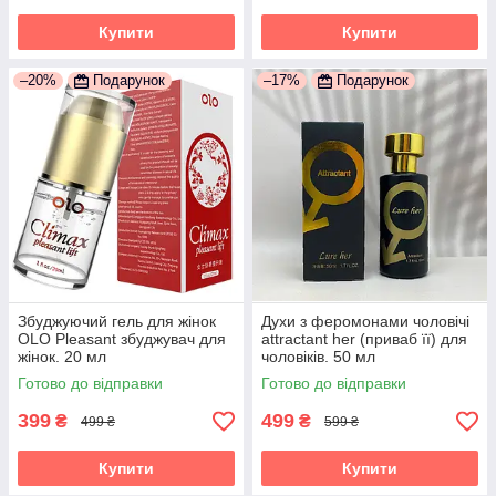
Купити
Купити
–20%
Подарунок
–17%
Подарунок
Збуджуючий гель для жінок
Духи з феромонами чоловічі
OLO Pleasant збуджувач для
attractant her (приваб її) для
жінок. 20 мл
чоловіків. 50 мл
Готово до відправки
Готово до відправки
399
499
₴
₴
499 ₴
599 ₴
Купити
Купити