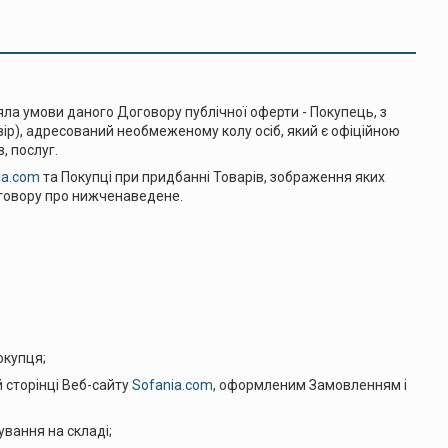
яла умови даного Договору публічної оферти - Покупець, з
овір), адресований необмеженому колу осіб, який є офіційною
, послуг.
ia.com
та Покупці при придбанні Товарів, зображення яких
говору про нижченаведене.
купця;
орінці Веб-сайту
Sofania.com
, оформленим Замовленням і
ння на складі;