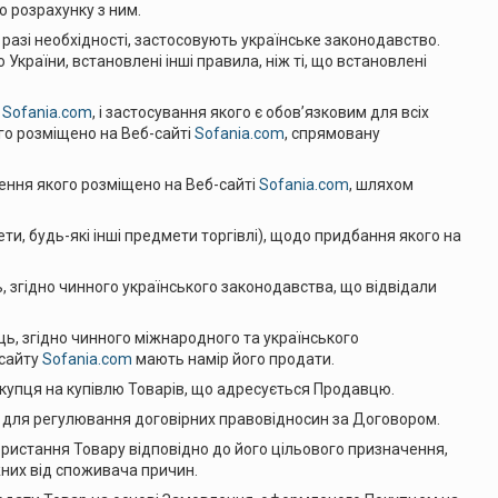
 розрахунку з ним.
азі необхідності, застосовують українське законодавство.
раїни, встановлені інші правила, ніж ті, що встановлені
і
Sofania.com
, і застосування якого є обов’язковим для всіх
о розміщено на Веб-сайті
Sofania.com
, спрямовану
ння якого розміщено на Веб-сайті
Sofania.com
, шляхом
ети, будь-які інші предмети торгівлі), щодо придбання якого на
, згідно чинного українського законодавства, що відвідали
ць, згідно чинного міжнародного та українського
-сайту
Sofania.com
мають намір його продати.
купця на купівлю Товарів, що адресується Продавцю.
 для регулювання договірних правовідносин за Договором.
истання Товару відповідно до його цільового призначення,
жних від споживача причин.