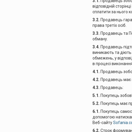
3.1.
Продавець зобо
відповідній сторінц
сплатити за нього к
3.2.
Продавець гаран
права третіх осіб.
3.3.
Продавець та П
обману.
3.4.
Продавець підтв
виникають та діють 
обмежень, у відпові
в процесі виконання
4.1.
Продавець зобо
4.2.
Продавець має 
4.3.
Продавець:
5.1.
Покупець зобов
5.2.
Покупець має п
6.1.
Покупець самос
допомогою натисканн
Веб-сайту
Sofania.
6.2.
Строк формуванн