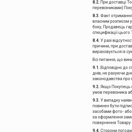
8.2.
При доставці То
перевізниками) Пок
8.3.
Факт отримання 
власним розписом у 
боку, Продавець гар
специфікації цього Т
8.4.
У разі відсутно
причини, при достав
вираховується із су
Всі питання, що вин
9.1.
Відповідно до с
днів, не рахуючи дн
законодавства про п
9.2.
Якщо Покупець м
умов перевізника або
9.3.
У випадку наявн
повинен бути підпис
засобами фото- або
за оформлення замо
повернення Товару 
9.4.
Сторони погоди