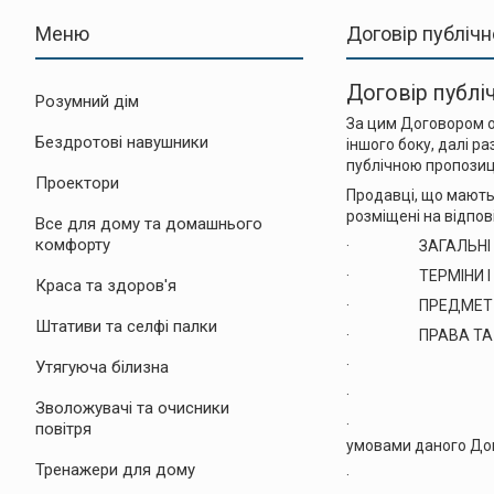
Договір публічн
Договір публі
Розумний дім
За цим Договором од
Бездротові навушники
іншого боку, далі р
публічною пропозиці
Проектори
Продавці, що мають
розміщені на відпов
Все для дому та домашнього
комфорту
· ЗАГАЛЬНІ П
· ТЕРМІНИ І В
Краса та здоров'я
· ПРЕДМЕТ Д
Штативи та селфі палки
· ПРАВА ТА ОБ
· виконувати
Утягуюча білизна
· виконувати з
Зволожувачі та очисники
· передати Поку
повітря
умовами даного До
Тренажери для дому
· перевірити які