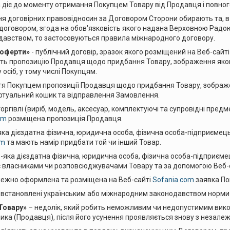
 діє до моменту отримання Покупцем Товару від Продавця і повного
 договірних правовідносин за Договором Сторони обирають та, в р
говором, згода на обов'язковість якого надана Верховною Радою Ук
давством, то застосовуються правила міжнародного договору.
 оферти»
- публічний договір, зразок якого розміщений на Веб-сайт
ить пропозицію Продавця щодо придбання Товару, зображення яког
осіб, у тому числі Покупцям.
тя Покупцем пропозиції Продавця щодо придбання Товару, зображе
іртуальний кошик та відправлення Замовлення.
оргівлі (виріб, модель, аксесуар, комплектуючі та супровідні предм
om
розміщена пропозиція Продавця.
яка дієздатна фізична, юридична особа, фізична особа-підприємець
om
та мають намір придбати той чи інший Товар.
-яка дієздатна фізична, юридична особа, фізична особа-підприєме
 є власниками чи розповсюджувачами Товару та за допомогою Веб
лежно оформлена та розміщена на Веб-сайті
Sofania.com
заявка По
 встановлені українським або міжнародним законодавством норми
Товару»
– недолік, який робить неможливим чи недопустимим викор
ика (Продавця), після його усунення проявляється знову з незале