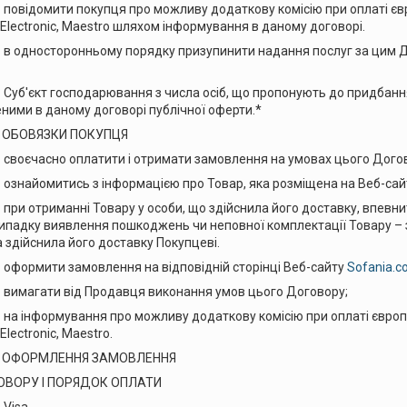
упця про можливу додаткову комісію при оплаті європейськ
d Electronic, Maestro шляхом інформування в даному договорі.
ьому порядку призупинити надання послуг за цим Догово
дарювання з числа осіб, що пропонують до придбання н
ними в даному договорі публічної оферти.*
ОВЯЗКИ ПОКУПЦЯ
латити і отримати замовлення на умовах цього Догов
 з інформацією про Товар, яка розміщена на Веб-сай
Товару у особи, що здійснила його доставку, впевнитися у 
випадку виявлення пошкоджень чи неповної комплектації Товару – за
а здійснила його доставку Покупцеві.
овлення на відповідній сторінці Веб-сайту
Sofania.c
 Продавця виконання умов цього Договору;
я про можливу додаткову комісію при оплаті європейських 
Electronic, Maestro.
ОРМЛЕННЯ ЗАМОВЛЕННЯ
РУ І ПОРЯДОК ОПЛАТИ