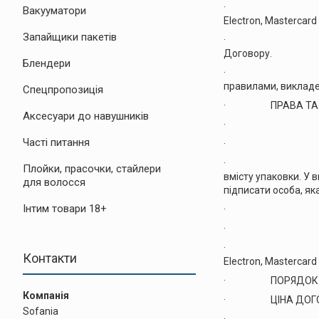
· повідомити пок
Вакууматори
Electron, Mastercar
Запайщики пакетів
· в односторонн
Договору.
Блендери
· Суб'єкт госпо
правилами, викладе
Спецпропозиція
· ПРАВА ТА ОБ
Аксесуари до навушників
· своєчасно оп
Часті питання
· ознайомитись
· при отриманні 
Плойки, прасочки, стайлери
вмісту упаковки. У 
для волосся
підписати особа, як
Інтим товари 18+
· оформити зам
· вимагати від
· на інформуванн
Контакти
Electron, Mastercard 
· ПОРЯДОК ОФ
· ЦІНА ДОГОВО
Sofania