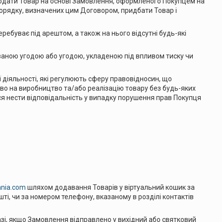
родати Товар на основі Замовлення, оформленого Покупцем на
 порядку, визначених цим Договором, придбати Товар і
ребуває під арештом, а також на нього відсутні будь-які
ваною угодою або угодою, укладеною під впливом тиску чи
 діяльності, які регулюють сферу правовідносин, що
аво на виробництво та/або реалізацію товару без будь-яких
ся нести відповідальність у випадку порушення прав Покупця
ania.com
шляхом додавання Товарів у віртуальний кошик за
і, чи за номером телефону, вказаному в розділі контактів
зі, якщо Замовлення відправлено у вихідний або святковий