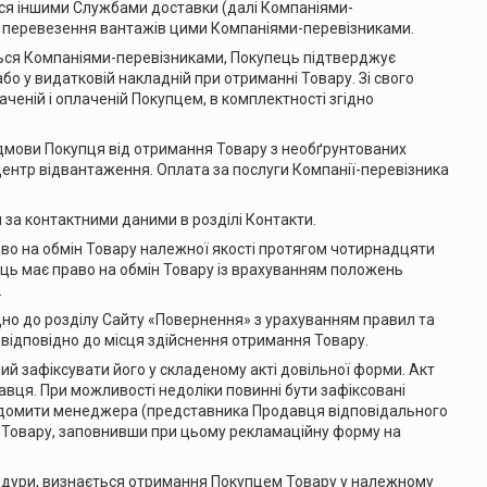
ється іншими Службами доставки (далі Компаніями-
и перевезення вантажів цими Компаніями-перевізниками.
ється Компаніями-перевізниками, Покупець підтверджує
бо у видатковій накладній при отриманні Товару. Зі свого
аченій і оплаченій Покупцем, в комплектності згідно
відмови Покупця від отримання Товару з необґрунтованих
центр відвантаження. Оплата за послуги Компанії-перевізника
 за контактними даними в розділі Контакти.
раво на обмін Товару належної якості протягом чотирнадцяти
ець має право на обмін Товару із врахуванням положень
.
дно до розділу Сайту «Повернення» з урахуванням правил та
ни відповідно до місця здійснення отримання Товару.
ий зафіксувати його у складеному акті довільної форми. Акт
вця. При можливості недоліки повинні бути зафіксовані
відомити менеджера (представника Продавця відповідального
у Товару, заповнивши при цьому рекламаційну форму на
едури, визнається отримання Покупцем Товару у належному