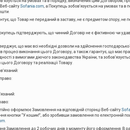
в’язується на умовах та в порядку, визначених цим Договором, п
і Веб-сайту
Sofania.com
, а Покупець зобов’язується на умовах та в
ошти.
тує, що Товар не переданий в заставу, не є предметом спору, не пе
окупець підтверджують, що чинний Договір не є фіктивною чи уда
ерджує, що має всі необхідні дозволи на здійснення господарської
в процесі виконання цього Договору, а також гарантує, що має пр
дності з вимогами діючого законодавства України, та зобов’язуєть
 цього Договору та реалізації Товару.
в’язаний:
право:
’язаний:
раво:
тійно оформлює Замовлення на відповідній сторінці Веб-сайту
Sof
я кнопки “У кошик!”, або зробивши замовлення по електронній пошт
com
.
я Замовлення до 2 робочих днів з моменту його оформлення. В ра