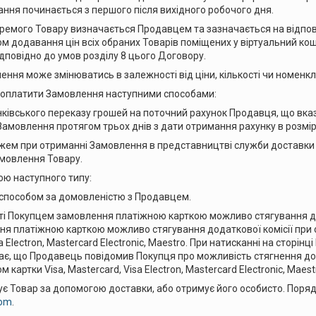
ння починається з першого після вихідного робочого дня.
ремого Товару визначається Продавцем та зазначається на відпові
 додавання цін всіх обраних Товарів поміщених у віртуальний коши
дповідно до умов розділу 8 цього Договору.
ення може змінюватись в залежності від ціни, кількості чи номенкл
оплатити Замовлення наступними способами:
ківського переказу грошей на поточний рахунок Продавця, що вказан
Замовлення протягом трьох днів з дати отримання рахунку в розмір
ем при отриманні Замовлення в представництві служби доставки на т
амовлення Товару.
ю наступного типу:
способом за домовленістю з Продавцем.
і Покупцем замовлення платіжною карткою можливо стягування дода
я платіжною карткою можливо стягування додаткової комісії при 
sa Electron, Mastercard Electronic, Maestro. При натисканні на сторінц
, що Продавець повідомив Покупця про можливість стягнення дода
 картки Visa, Mastercard, Visa Electron, Mastercard Electronic, Maest
є Товар за допомогою доставки, або отримує його особисто. Порядо
com
.