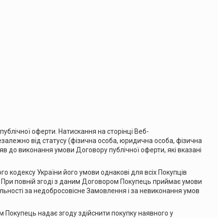
ублічної оферти. Натискання на сторінці Веб-
езалежно від статусу (фізична особа, юридична особа, фізична
яв до виконання умови Договору публічної оферти, які вказані
ого кодексу України його умови однакові для всіх Покупців
. При повній згоді з даним Договором Покупець приймає умови
ьності за недобросовісне Замовлення і за невиконання умов
 Покупець надає згоду здійснити покупку наявного у