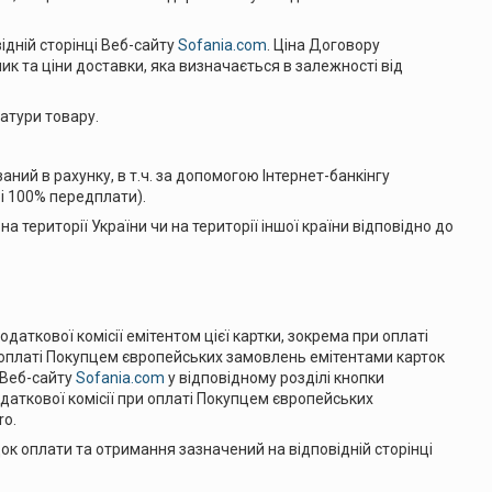
дній сторінці Веб-сайту
Sofania.com
. Ціна Договору
к та ціни доставки, яка визначається в залежності від
атури товару.
ий в рахунку, в т.ч. за допомогою Інтернет-банкінгу
і 100% передплати).
ериторії України чи на території іншої країни відповідно до
ткової комісії емітентом цієї картки, зокрема при оплаті
оплаті Покупцем європейських замовлень емітентами карток
і Веб-сайту
Sofania.com
у відповідному розділі кнопки
ткової комісії при оплаті Покупцем європейських
ro.
к оплати та отримання зазначений на відповідній сторінці