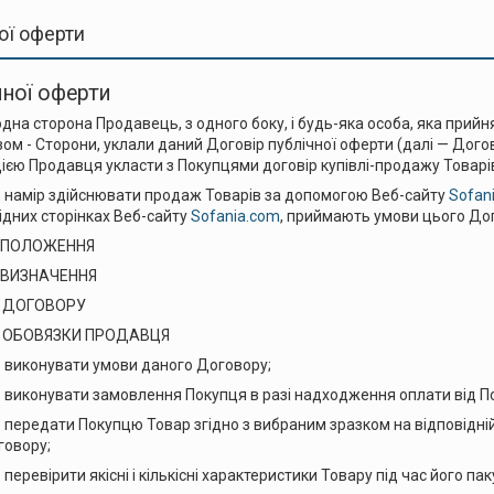
ої оферти
чної оферти
на сторона Продавець, з одного боку, і будь-яка особа, яка прийн
азом - Сторони, уклали даний Договір публічної оферти (далі — Дог
єю Продавця укласти з Покупцями договір купівлі-продажу Товарів
 намір здійснювати продаж Товарів за допомогою Веб-сайту
Sofan
ідних сторінках Веб-сайту
Sofania.com
, приймають умови цього До
ОЛОЖЕННЯ
ИЗНАЧЕННЯ
ОГОВОРУ
ОВЯЗКИ ПРОДАВЦЯ
 умови даного Договору;
амовлення Покупця в разі надходження оплати від По
пцю Товар згідно з вибраним зразком на відповідній ст
говору;
сні і кількісні характеристики Товару під час його пакува