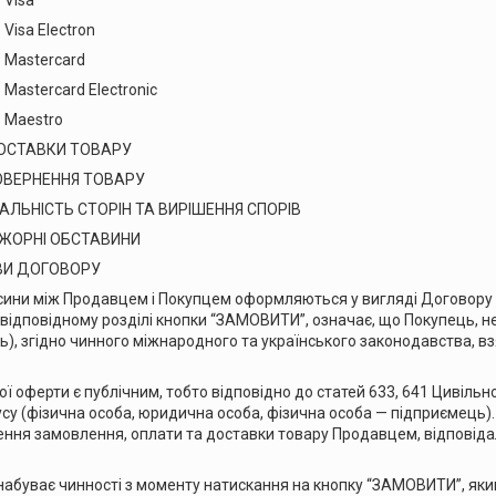
sa
ectron
rcard
d Electronic
tro
АВКИ ТОВАРУ
РНЕННЯ ТОВАРУ
ІСТЬ СТОРІН ТА ВИРІШЕННЯ СПОРІВ
НІ ОБСТАВИНИ
 ДОГОВОРУ
сини між Продавцем і Покупцем оформляються у вигляді Договору п
 відповідному розділі кнопки “ЗАМОВИТИ”, означає, що Покупець, н
), згідно чинного міжнародного та українського законодавства, вз
ої оферти є публічним, тобто відповідно до статей 633, 641 Цивільн
су (фізична особа, юридична особа, фізична особа — підприємець)
ння замовлення, оплати та доставки товару Продавцем, відповідал
абуває чинності з моменту натискання на кнопку “ЗАМОВИТИ”, яким