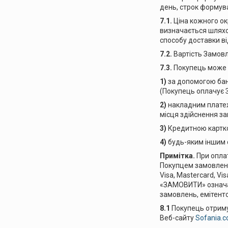
день, строк формува
7.1.
Ціна кожного ок
визначається шляхом
способу доставки ві
7.2.
Вартість Замовл
7.3.
Покупець може 
1)
за допомогою бан
(Покупець оплачує 
2)
накладним платеж
місця здійснення з
3)
Кредитною картко
4)
будь-яким іншим 
Примітка.
При оплат
Покупцем замовленн
Visa, Mastercard, Vi
«ЗАМОВИТИ» означає
замовлень, емітентом
8.1
Покупець отриму
Веб-сайту
Sofania.