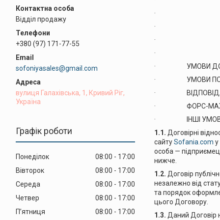
· Vi
· Visa El
Відділ продажу
· Maste
· Mastercar
+380 (97) 171-77-55
· Maes
· УМОВИ ДОСТ
sofoniyasales@gmail.com
· УМОВИ ПОВЕ
вулиця Галахівська, 1, Кривий Ріг,
· ВІДПОВІДАЛЬН
Україна
· ФОРС-МАЖОР
· ІНШІ УМОВИ
Графік роботи
1.1.
Договірні відно
сайту
Sofania.com
у
особа — підприємець
Понеділок
08:00
17:00
нижче.
Вівторок
08:00
17:00
1.2.
Договір публічн
незалежно від стату
Середа
08:00
17:00
та порядок оформле
Четвер
08:00
17:00
цього Договору.
Пʼятниця
08:00
17:00
1.3.
Даний Договір н