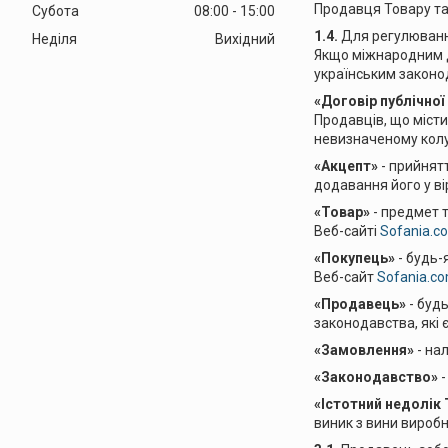
Продавця Товару та
Субота
08:00
15:00
1.4.
Для регулювання
Неділя
Вихідний
Якщо міжнародним до
українським законо
«Договір публічної
Продавців, що міст
невизначеному колу 
«Акцепт»
- прийнят
додавання його у в
«Товар»
- предмет т
Веб-сайті
Sofania.c
«Покупець»
- будь-
Веб-сайт
Sofania.c
«Продавець»
- будь
законодавства, які
«Замовлення»
- на
«Законодавство»
-
«Істотний недолік 
виник з вини виробн