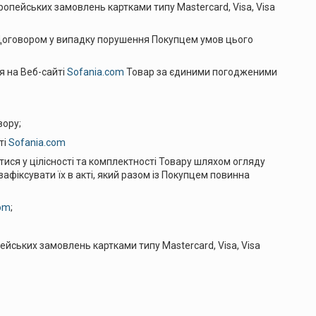
их замовлень картками типу Mastercard, Visa, Visa
ром у випадку порушення Покупцем умов цього
а Веб-сайті
Sofania.com
Товар за єдиними погодженими
ору;
ті
Sofania.com
цілісності та комплектності Товару шляхом огляду
фіксувати їх в акті, який разом із Покупцем повинна
om
;
замовлень картками типу Mastercard, Visa, Visa