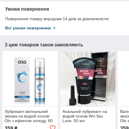
Умови повернення
Повернення товару впродовж 14 днів за домовленістю
Всі умови повернення
З цим товаром також замовляють
Лубрикант вагінальний
Анальний лубрикант на
Вагі
змазка на водній основі
водній основі Wo-Sex
змаз
Olo з ефектом холоду. 60
Love. 50 мл
Olo 
мл
мл
359
359
₴