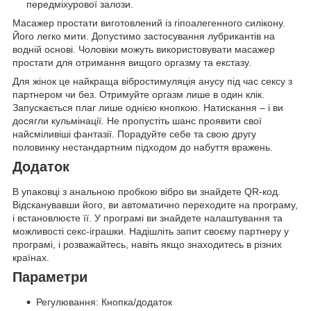
передміхурової залози.
Масажер простати виготовлений із гіпоалегенного силікону.
Його легко мити. Допустимо застосування лубрикантів на
водній основі. Чоловіки можуть використовувати масажер
простати для отримання вищого оргазму та екстазу.
Для жінок це найкраща вібростимуляція анусу під час сексу з
партнером чи без. Отримуйте оргазм лише в один клік.
Запускається плаг лише однією кнопкою. Натискання – і ви
досягли кульмінації. Не пропустіть шанс проявити свої
найсміливіші фантазії. Порадуйте себе та свою другу
половинку нестандартним підходом до набуття вражень.
Додаток
В упаковці з анальною пробкою вібро ви знайдете QR-код.
Відсканувавши його, ви автоматично переходите на програму,
і встановлюєте її. У програмі ви знайдете налаштування та
можливості секс-іграшки. Надішліть запит своєму партнеру у
програмі, і розважайтесь, навіть якщо знаходитесь в різних
країнах.
Параметри
Регулювання: Кнопка/додаток