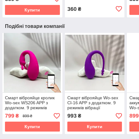
360
₴
Купити
Подібні товари компанії
Смарт віброяйце кролик
Смарт віброяйце Wo-sex
Смар
Wo-sex WS206 APP з
Cl-16 APP з додатком. 9
акку
додатком. 9 режимів
режимів вібрації
Wo-s
вібрації
режи
799
993
899
₴
₴
899 ₴
Купити
Купити