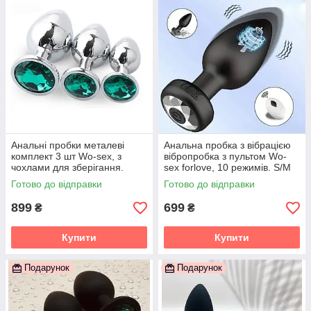
Анальні пробки металеві
Анальна пробка з вібрацією
комплект 3 шт Wo-sex, з
вібропробка з пультом Wo-
чохлами для зберігання.
sex forlove, 10 режимів. S/M
Зелений камінчик
Готово до відправки
Готово до відправки
899
699
₴
₴
Купити
Купити
Подарунок
Подарунок