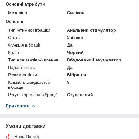
Основні атрибути
Матеріал
Силікон
Основні
Тип інтимної іграшки
Анальний стимулятор
Стать
Унісекс
Функція вібрації
Да
Колір
Чорний
Тип елементів живлення
Вбудований акумулятор
Водостійкість
Да
Режим роботи
Вібрація
Кількість швидкостей
9
вібрації
Регулятор рівня вібрації
Ступеневий
Приховати
Умови доставки
Нова Пошта