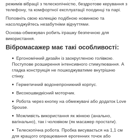
режимів вібрації з телескопічністю, бездротове керування з
телефону, та комфортної експлуатації поодинці та парі.
Поповніть свою колекцію подібною новинкою та
насолоджуйтесь незабутніми відчуттями.
Основа-обмежувач робить іграшку безпечною для
використання.
Вібромасажер має такі особливості:
Ергономічний дизайн із заокругленою голівкою.
Поступове розширення інтенсивного стимулювання. А
гладка конструкція не пошкоджуватиме внутрішню
стінку.
Герметичний водонепроникний корпус.
Високошвидкісний моторчик.
Робота через кнопку на обмежувачі або додаток Love
Spouse.
Можливість використання як жінкою (анально,
вагінально), так і чоловіком (як масажер простати).
Телескопічна робота. Пробка висувається на 1,1 см
для кращого опрацювання ерогенних точок або