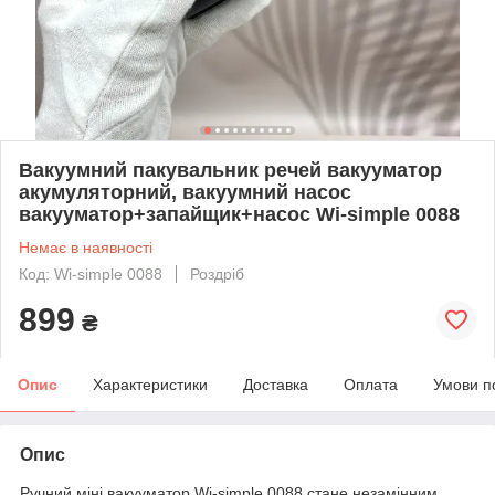
Вакуумний пакувальник речей вакууматор
акумуляторний, вакуумний насос
вакууматор+запайщик+насос Wi-simple 0088
Немає в наявності
Код: Wi-simple 0088
Роздріб
899
₴
Опис
Характеристики
Доставка
Оплата
Умови п
Опис
Ручний міні вакууматор Wi-simple 0088 стане незамінним