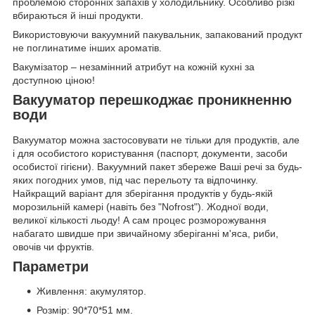
проблемою сторонніх запахів у холодильнику. Особливо різкі
вбираються й інші продукти.
Використовуючи вакуумний пакувальник, запакований продукт
не поглинатиме інших ароматів.
Вакумізатор – незамінний атрибут на кожній кухні за
доступною ціною!
Вакууматор перешкоджає проникненню
води
Вакууматор можна застосовувати не тільки для продуктів, але
і для особистого користування (паспорт, документи, засоби
особистої гігієни). Вакуумний пакет збереже Ваші речі за будь-
яких погодних умов, під час перельоту та відпочинку.
Найкращий варіант для зберігання продуктів у будь-якій
морозильній камері (навіть без "Nofrost"). Жодної води,
великої кількості льоду! А сам процес розморожування
набагато швидше при звичайному зберіганні м'яса, риби,
овочів чи фруктів.
Параметри
Живлення: акумулятор.
Розмір: 90*70*51 мм.