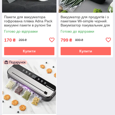
Пакети для вакууматора
Вакууматор для продуктів і з
гофрована плівка Adna Pack
пакетами Wi-simple чорний.
вакуумні пакети в рулоні 5м
Вакумізатор пакувальник для
на 25см
дому
Готово до відправки
Готово до відправки
170
799
₴
₴
209 ₴
899 ₴
Купити
Купити
Подарунок