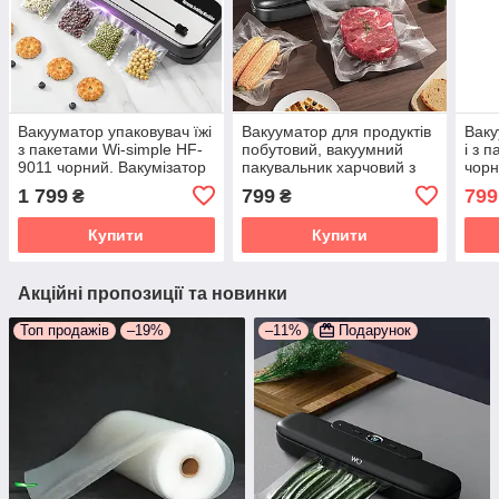
Вакууматор упаковувач їжі
Вакууматор для продуктів
Ваку
з пакетами Wi-simple HF-
побутовий, вакуумний
і з 
9011 чорний. Вакумізатор
пакувальник харчовий з
чорн
пакувальник для дому
пакетами Wi-simple FK-
паку
1 799
799
799
₴
₴
7912
Купити
Купити
Акційні пропозиції та новинки
Топ продажів
–19%
–11%
Подарунок