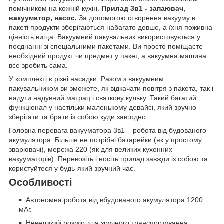
помічником на кожній кухні.
Прилад 3в1 - запаювач,
вакууматор, насос.
За допомогою створення вакууму в
пакеті продукти зберігаються набагато довше, а їхня поживна
цінність вища. Вакуумний пакувальник використовується у
поєднанні зі спеціальними пакетами. Ви просто поміщаєте
необхідний продукт чи предмет у пакет, а вакуумна машина
все зробить сама.
У комплекті є різні насадки. Разом з вакуумним
пакувальником ви зможете, як відкачати повітря з пакета, так і
надути надувний матрац і святкову кульку. Такий багатий
функціонал у настільки маленькому девайсі, який зручно
зберігати та брати із собою куди завгодно.
Головна перевага вакууматора 3в1 – робота від будованого
акумулятора. Більше не потрібні батарейки (як у простому
зварювачі), мережа 220 (як для великих кухонних
вакууматорів). Перевозіть і носіть прилад завжди із собою та
користуйтеся у будь-який зручний час.
Особливості
Автономна робота від вбудованого акумулятора 1200
мАг.
Невеликий розмір для зручного транспортування