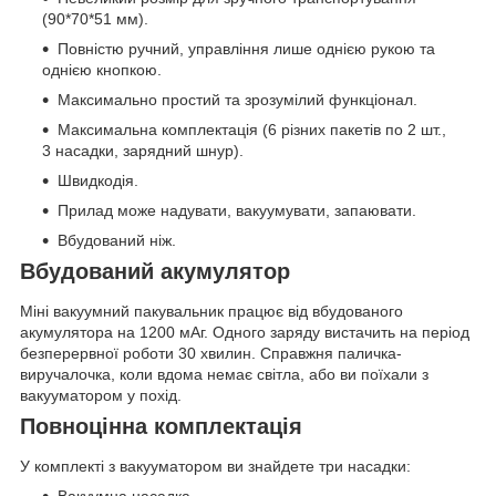
(90*70*51 мм).
Повністю ручний, управління лише однією рукою та
однією кнопкою.
Максимально простий та зрозумілий функціонал.
Максимальна комплектація (6 різних пакетів по 2 шт.,
3 насадки, зарядний шнур).
Швидкодія.
Прилад може надувати, вакуумувати, запаювати.
Вбудований ніж.
Вбудований акумулятор
Міні вакуумний пакувальник працює від вбудованого
акумулятора на 1200 мАг. Одного заряду вистачить на період
безперервної роботи 30 хвилин. Справжня паличка-
виручалочка, коли вдома немає світла, або ви поїхали з
вакууматором у похід.
Повноцінна комплектація
У комплекті з вакууматором ви знайдете три насадки:
Вакуумна насадка.