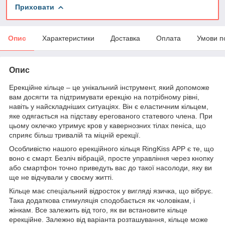
Приховати
Опис
Характеристики
Доставка
Оплата
Умови п
Опис
Ерекційне кільце – це унікальний інструмент, який допоможе
вам досягти та підтримувати ерекцію на потрібному рівні,
навіть у найскладніших ситуаціях. Він є еластичним кільцем,
яке одягається на підставу ерегованого статевого члена. При
цьому оклечко утримує кров у кавернозних тілах пеніса, що
сприяє більш тривалій та міцній ерекції.
Особливістю нашого ерекційного кільця RingKiss АРР є те, що
воно є смарт. Безліч вібрацій, просте управління через кнопку
або смартфон точно приведуть вас до такої насолоди, яку ви
ще не відчували у своєму житті.
Кільце має спеціальний відросток у вигляді язичка, що вібрує.
Така додаткова стимуляція сподобається як чоловікам, і
жінкам. Все залежить від того, як ви встановите кільце
ерекційне. Залежно від варіанта розташування, кільце може