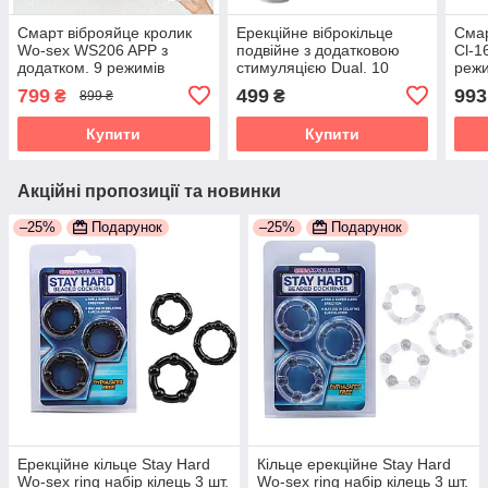
Смарт віброяйце кролик
Ерекційне віброкільце
Смар
Wo-sex WS206 APP з
подвійне з додатковою
Cl-1
додатком. 9 режимів
стимуляцією Dual. 10
режи
вібрації
режимів
799
499
993
₴
₴
899 ₴
Купити
Купити
Акційні пропозиції та новинки
–25%
Подарунок
–25%
Подарунок
Ерекційне кільце Stay Hard
Кільце ерекційне Stay Hard
Wo-sex ring набір кілець 3 шт.
Wo-sex ring набір кілець 3 шт.