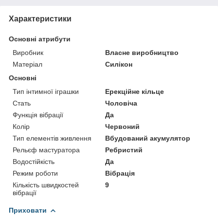
Характеристики
Основні атрибути
Виробник
Власне виробництво
Матеріал
Силікон
Основні
Тип інтимної іграшки
Ерекційне кільце
Стать
Чоловіча
Функція вібрації
Да
Колір
Червоний
Тип елементів живлення
Вбудований акумулятор
Рельєф мастуратора
Ребристий
Водостійкість
Да
Режим роботи
Вібрація
Кількість швидкостей
9
вібрації
Приховати