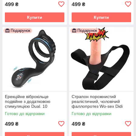
499
499
₴
₴
Купити
Купити
Подарунок
Подарунок
Ерекційне віброкільце
Страпон порожнистий
подвійне з додатковою
реалістичний, чоловічий
стимуляцією Dual. 10
фаллопротез Wo-sex Didi
режимів
Готово до відправки
Готово до відправки
499
499
₴
₴