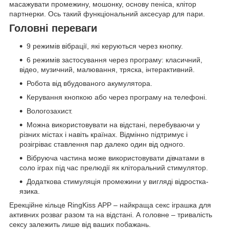
масажувати промежину, мошонку, основу пеніса, клітор
партнерки. Ось такий функціональний аксесуар для пари.
Головні переваги
9 режимів вібрації, які керуються через кнопку.
6 режимів застосування через програму: класичний,
відео, музичний, малювання, тряска, інтерактивний.
Робота від вбудованого акумулятора.
Керування кнопкою або через програму на телефоні.
Вологозахист.
Можна використовувати на відстані, перебуваючи у
різних містах і навіть країнах. Відмінно підтримує і
розігріває ставлення пар далеко один від одного.
Вібруюча частина може використовувати дівчатами в
соло іграх під час прелюдії як кліторальний стимулятор.
Додаткова стимуляція промежини у вигляді відростка-
язика.
Ерекційне кільце RingKiss АРР – найкраща секс іграшка для
активних розваг разом та на відстані. А головне – тривалість
сексу залежить лише від ваших побажань.