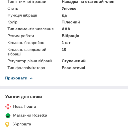
Тип інтимної іграшки
Насадка на статевий член
Стать
Унісекс
Функція вібрації
Да
Колір
Тілесний
Тип елементів живлення
AAA
Режим роботи
Вібрація
Кількість батарейок
1 шт
Кількість швидкостей
10
вібрації
Регулятор рівня вібрації
Ступеневий
Тип фаллоімітатора
Реалістичні
Приховати
Умови доставки
Нова Пошта
Магазини Rozetka
Укрпошта