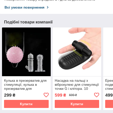
Всі умови повернення
Подібні товари компанії
Кулька в презерватив для
Насадка на пальці з
Ерек
стимуляції, кулька в
віброкулею для стимуляції
подв
презерватив для
точки G і клітора. 10
стим
збільшення пеніса з
режимів вібрації
режи
299
599
499
₴
₴
699 ₴
пухирцями Wo-Ball
Купити
Купити