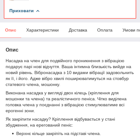
Приховати
Опис
Характеристики
Доставка
Оплата
Умови п
Опис
Насадка на член для подвійного проникнення з вібрацією
подарує парі нові відчуття. Ваша інтимна близькість вийде на
новий рівень. Вібронасадка з 10 видами вібрації задовольнить
як її, і його. Адже вібро хвилі поширюватимуться на стовбур
статевого члена, мошонку.
Виконана насадка у вигляді двох кілець (кріплення для
мошонки та члена) та реалістичного пеніса. Чітко виділена
головка члена у поєднанні з вібрацією стимулюватиме всі
ерогенні зони.
Як закріпити насадку? Кріплення відбувається у стані
збудження, на ерегований пеніс:
Верхнє кільце закріпіть на підставі члена.