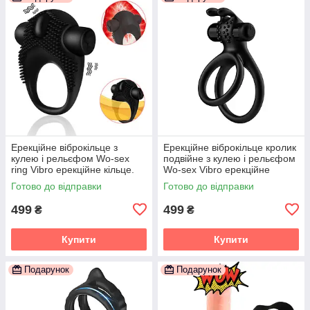
Ерекційне віброкільце з
Ерекційне віброкільце кролик
кулею і рельєфом Wo-sex
подвійне з кулею і рельєфом
ring Vibro ерекційне кільце.
Wo-sex Vibro ерекційне
Чорне
кільце. Чорне
Готово до відправки
Готово до відправки
499
499
₴
₴
Купити
Купити
Подарунок
Подарунок