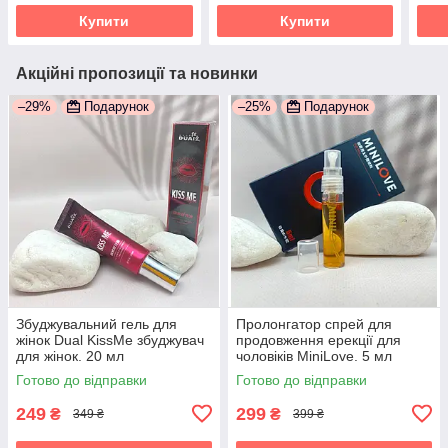
Купити
Купити
Акційні пропозиції та новинки
–29%
Подарунок
–25%
Подарунок
Збуджувальний гель для
Пролонгатор спрей для
жінок Dual KissMe збуджувач
продовження ерекції для
для жінок. 20 мл
чоловіків MiniLove. 5 мл
Готово до відправки
Готово до відправки
249
299
₴
₴
349 ₴
399 ₴