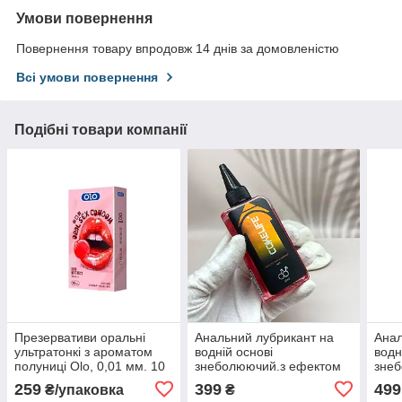
Умови повернення
Повернення товару впродовж 14 днів за домовленістю
Всі умови повернення
Подібні товари компанії
Презервативи оральні
Анальний лубрикант на
Анал
ультратонкі з ароматом
водній основі
водн
полуниці Olo, 0,01 мм. 10
знеболюючий.з ефектом
зне
шт
тепла Wo-Sex CokeLife. 85
Coke
259
399
499
₴/упаковка
₴
мл