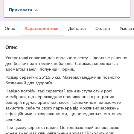
Приховати
Опис
Характеристики
Доставка
Оплата
Умови 
Опис
Ультратонкі серветки для орального сексу – ідеальне рішення
для безпечних інтимних побачень. Латексна серветка є з
ароматом ванілі, полуниці і чорниці.
Розмір серветки: 25*15,5 см. Матеріал медичний повністю
безпечний для здоров'я.
Навіщо потрібні такі серветки? вони виступають у ролі
мембрани, що перешкоджає проникненню в рот різних
бактерій під час оральних ласок. Таким чином, ви зможете
захистити себе та свого партнера від можливих заражень
інфекційними захворюваннями, що передаються статевим
шляхом.
При цьому серветка пахне. Це теж важливий аспект, адже
кожен з нас має свій унікальний аромат. Підходить для: