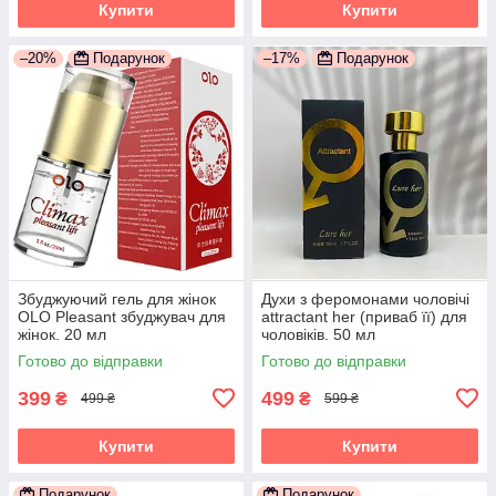
Купити
Купити
–20%
Подарунок
–17%
Подарунок
Збуджуючий гель для жінок
Духи з феромонами чоловічі
OLO Pleasant збуджувач для
attractant her (приваб її) для
жінок. 20 мл
чоловіків. 50 мл
Готово до відправки
Готово до відправки
399
499
₴
₴
499 ₴
599 ₴
Купити
Купити
Подарунок
Подарунок