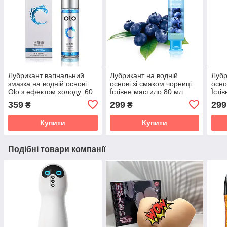
Лубрикант вагінальний
Лубрикант на водній
Лубр
змазка на водній основі
основі зі смаком чорниці.
осно
Olo з ефектом холоду. 60
Їстівне мастило 80 мл
Їсті
мл
359
299
299
₴
₴
Купити
Купити
Подібні товари компанії