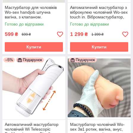
Мастурбатор для чоловіків
Автоматичний мастурбатор з
Wo-sex handjob штучна
віброкулею чоловічий Wo-sex
вагіна, з клапаном.
touch in. Вібромастурбатор,
Реалістичний
20 режимів
Готово до відправки
Готово до відправки
599
1 299
₴
₴
699 ₴
1 399 ₴
Купити
Купити
–5%
Подарунок
Подарунок
Автоматичний мастурбатор
Мастурбатор чоловічий Wo-
чоловічий Wi Telescopic
sex 3в1 ротик, вагіна, анус,