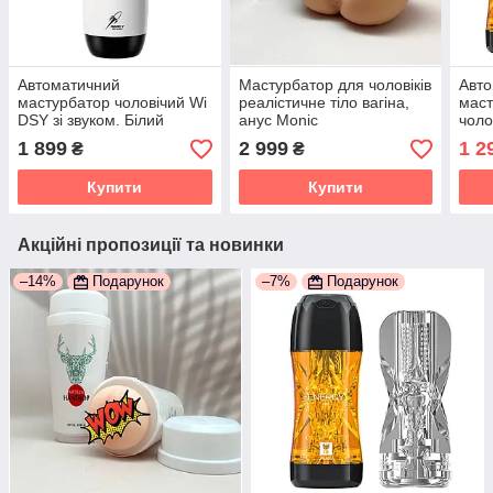
Автоматичний
Мастурбатор для чоловіків
Авт
мастурбатор чоловічий Wi
реалістичне тіло вагіна,
маст
DSY зі звуком. Білий
анус Monic
чоло
Вібр
1 899
2 999
1 2
₴
₴
режи
Купити
Купити
Акційні пропозиції та новинки
–14%
Подарунок
–7%
Подарунок