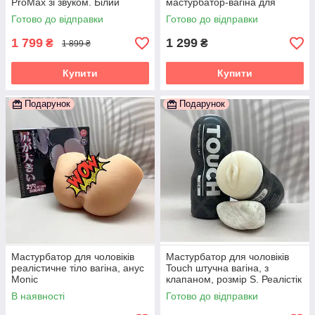
ProMax зі звуком. Білий
мастурбатор-вагіна для
чоловіків.Кібершкіра
Готово до відправки
Готово до відправки
1 799
1 299
₴
₴
1 899 ₴
Купити
Купити
Подарунок
Подарунок
Мастурбатор для чоловіків
Мастурбатор для чоловіків
реалістичне тіло вагіна, анус
Touch штучна вагіна, з
Monic
клапаном, розмір S. Реалістік
В наявності
Готово до відправки