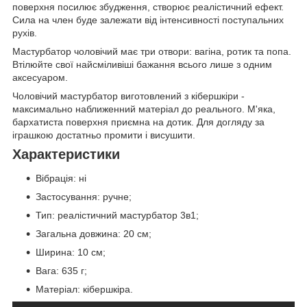
поверхня посилює збудження, створює реалістичний ефект.
Сила на член буде залежати від інтенсивності поступальних
рухів.
Мастурбатор чоловічий має три отвори: вагіна, ротик та попа.
Втілюйте свої найсміливіші бажання всього лише з одним
аксесуаром.
Чоловічий мастурбатор виготовлений з кібершкіри -
максимально наближенний матеріал до реального. М'яка,
бархатиста поверхня приємна на дотик. Для догляду за
іграшкою достатньо промити і висушити.
Характеристики
Вібрація: ні
Застосування: ручне;
Тип: реалістичний мастурбатор 3в1;
Загальна довжина: 20 см;
Ширина: 10 см;
Вага: 635 г;
Матеріал: кібершкіра.