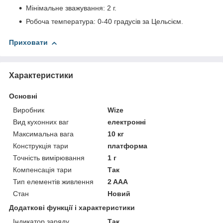
Мінімальне зважування: 2 г.
Робоча температура: 0-40 градусів за Цельсієм.
Приховати
Характеристики
Основні
Виробник
Wize
Вид кухонних ваг
електронні
Максимальна вага
10 кг
Конструкція тари
платформа
Точність вимірювання
1 г
Компенсація тари
Так
Тип елементів живлення
2 AAA
Стан
Новий
Додаткові функції і характеристики
Індикатор заряду
Так