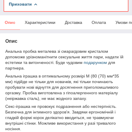
Приховати
Опис
Характеристики
Доставка
Оплата
Умови п
Опис
Анальна пробка металева зі смарагдовим кристалом
допоможе урізноманітнити сексуальне життя пари, надати їй
естетики та витонченості. Буде чудовим
подарунком
для
партнера.
Анальна іграшка в оптимальному розмірі М (80 (70) мм*35
мм) підійде не тільки для новачків, які тільки починають
пробувати нові відчуття для досягнення приголомшливого
оргазму. Пробка виготовлена з гіпоалергенного матеріалу
(неіржавка сталь), не має жодного запаху.
Секс-іграшка не провокує подразнення або нестерпність.
Безпечна для інтимного здоров'я. Завдяки ергономічній і
гладкій формі корок делікатно вводиться, не травмуючи
внутрішні стінки. Можливе використання у разі тривалого
носіння.