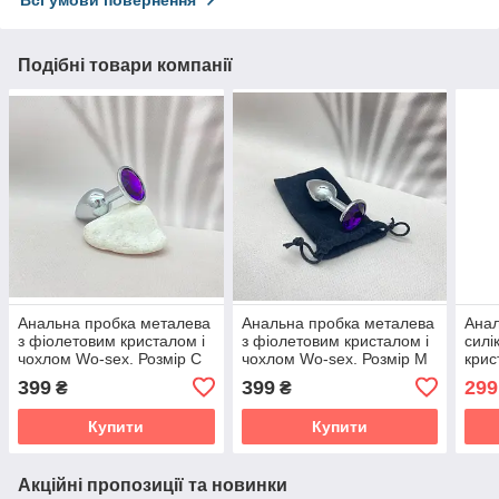
Всі умови повернення
Подібні товари компанії
Анальна пробка металева
Анальна пробка металева
Анал
з фіолетовим кристалом і
з фіолетовим кристалом і
силі
чохлом Wo-sex. Розмір С
чохлом Wo-sex. Розмір М
крис
Чор
399
399
299
₴
₴
Купити
Купити
Акційні пропозиції та новинки