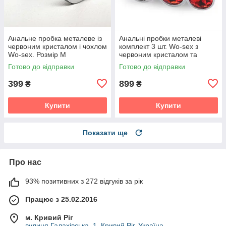
Анальне пробка металеве із
Анальні пробки металеві
червоним кристалом і чохлом
комплект 3 шт. Wo-sex з
Wo-sex. Розмір М
червоним кристалом та
чохлом
Готово до відправки
Готово до відправки
399
899
₴
₴
Купити
Купити
Показати ще
Про нас
93% позитивних з 272 відгуків за рік
Працює з 25.02.2016
м. Кривий Ріг
вулиця Галахівська, 1, Кривий Ріг, Україна