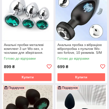
Анальні пробки металеві
Анальна пробка з вібрацією
комплект 3 шт Wo-sex, з
вібропробка з пультом Wo-
чохлами для зберігання.
sex forlove, 10 режимів. S/M
Зелений камінчик
Готово до відправки
Готово до відправки
899
699
₴
₴
Купити
Купити
Подарунок
Подарунок