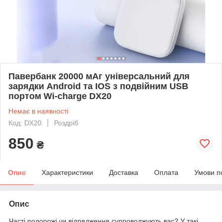
Павербанк 20000 мАг універсальний для
зарядки Android та IOS з подвійним USB
портом Wi-charge DX20
Немає в наявності
Код: DX20
Роздріб
850
₴
Опис
Характеристики
Доставка
Оплата
Умови п
Опис
Часті подорожі чи відрядження супроводжують вас? У такі