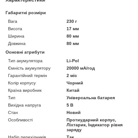
Габаритні розміри
Вага
230 г
Висота
17 мм
Ширина
80 мм
Довжина
80 мм
Основні атрибути
Тип акумулятора
Li-Pol
Ємність акумулятору
20000 мА/год
Гарантійний термін
2 міс
Колір корпусу
Чорний
Країна виробник
Китай
Тип
Універсальна батарея
Вихідна напруга
5 В
Стан
Новий
Особливості
Протиударний корпус,
Ліхтарик, Індикатор рівня
заряду
Набір перехідників
Так