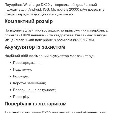
Пауербанк Wi-charge DX20 універсальний девайс, який
підходить для Android, IOS. Місткість в 20000 мАч дозволить
швидко зарядити два девайси одночасно.
Компактний розмір
На відміну від звичних громіздких та прямокутних павербанків,
powerbak DX20 невеликий та квадратний. Він займає мінімум
місця. Маленький повербанк із розміром 80*80*17 мм.
Акумулятор із захистом
Надійний літій-полімерний акумулятор має захист від:
Перезаряджання;
Надструму;
Розрядки;
Коротке замикання;
Перевищення потужності;
Перегріву.
Повербанк із ліхтариком
Зовнішній акумулятор DX20 має два вбудовані ліхтарики для