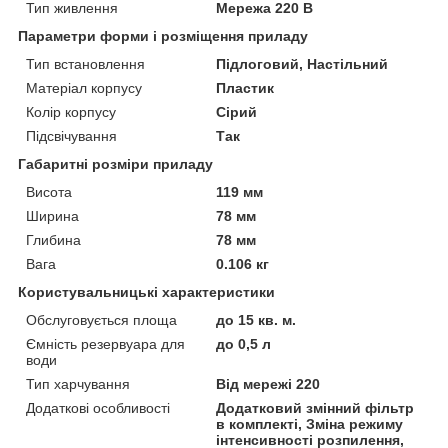
Тип живлення
Мережа 220 В
Параметри форми і розміщення приладу
Тип встановлення
Підлоговий, Настільний
Матеріал корпусу
Пластик
Колір корпусу
Сірий
Підсвічування
Так
Габаритні розміри приладу
Висота
119 мм
Ширина
78 мм
Глибина
78 мм
Вага
0.106 кг
Користувальницькі характеристики
Обслуговується площа
до 15 кв. м.
Ємність резервуара для
до 0,5 л
води
Тип харчування
Від мережі 220
Додаткові особливості
Додатковий змінний фільтр
в комплекті, Зміна режиму
інтенсивності розпилення,