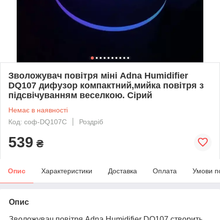
Зволожувач повітря міні Adna Humidifier
DQ107 дифузор компактний,мийка повітря з
підсвічуванням веселкою. Сірий
Немає в наявності
Код: соф-DQ107С
Роздріб
539
₴
Опис
Характеристики
Доставка
Оплата
Умови п
Опис
Зволожувач повітря Adna Humidifier DQ107 створить