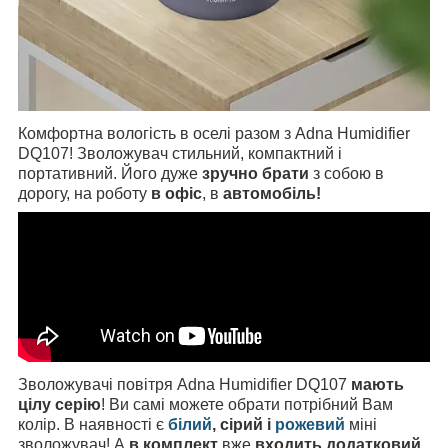
Комфортна вологість в оселі разом з Adna Humidifier
DQ107! Зволожувач стильний, компактний і
портативний. Його дуже
зручно брати
з собою в
дорогу, на роботу
в офіс
, в
автомобіль!
Зволожувачі повітря Adna Humidifier DQ107
мають
цілу серію
! Ви самі можете обрати потрібний Вам
колір. В наявності є
білий
, сірий і
рожевий
міні
зволожувач! А
в комплект
вже
входить додатковий