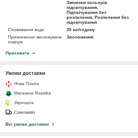
Змінення кольорів
підсвічування,
Підсвічування без
розпилення, Розпилення без
підсвічування
Споживання води
35 мл/годину
Призначення зволожувача
Зволоження
повітря
Приховати
Умови доставки
Нова Пошта
Магазини Rozetka
Укрпошта
Самовивіз
Всі умови доставки