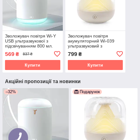
Зволожувач повітря Wi-Y
Зволожувач повітря
USB ультразвукової з
акумуляторний Wi-039
підсвічуванням 800 мл.
ультразвуковий з
Білий
підсвічуванням 700 мл.
569
799
₴
₴
837 ₴
Вулкан
Купити
Купити
Акційні пропозиції та новинки
–32%
Подарунок