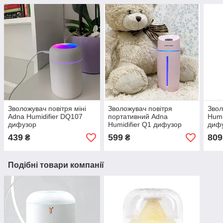
Зволожувач повітря міні
Зволожувач повітря
Звол
Adna Humidifier DQ107
портативний Adna
Humi
дифузор
Humidifier Q1 дифузор
дифу
компактний,мийка повітря
компактний,мийка повітря
розп
439
599
809
₴
₴
з підсвічуванням
з LED підсвічуванням.
Чор
веселкою. Білий
Рожевий
Подібні товари компанії