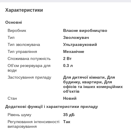
Характеристики
Основні
Виробник
Власне виробництво
Тип
Зволожувач
Тип зволожувача
Ультразвуковий
Тип управління
Механічне
Споживана потужність
2 Вт
Об'єм резервуара для
0.3 л
води
Застосування приладу
Для дитячої кімнати, Для
будинку, квартири, Для
офісів та інших комерційних
об'єктів
Стан
Новий
Додаткові функції і характеристики приладу
Рівень шуму
35 дБ
Регулювання інтенсивності
Так
випаровування