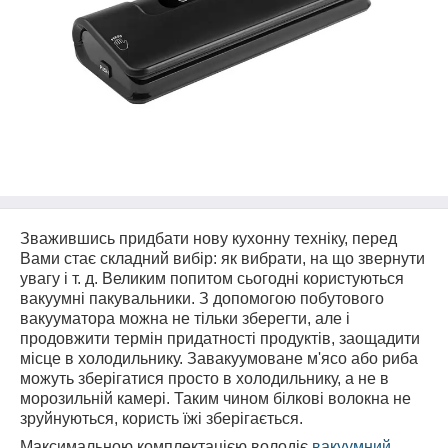
Зважившись придбати нову кухонну техніку, перед
Вами стає складний вибір: як вибрати, на що звернути
увагу і т. д. Великим попитом сьогодні користуються
вакуумні пакувальники. З допомогою побутового
вакууматора можна не тільки зберегти, але і
продовжити термін придатності продуктів, заощадити
місце в холодильнику. Завакуумоване м'ясо або риба
можуть зберігатися просто в холодильнику, а не в
морозильній камері. Таким чином білкові волокна не
зруйнуються, користь їжі зберігається.
Максимальною комплектацією володіє
вакуумний