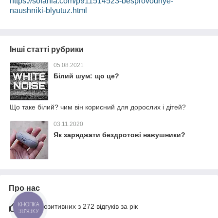
https://sofania.com/p911514523-besprovodnye-
naushniki-blyutuz.html
Інші статті рубрики
05.08.2021
Білий шум: що це?
Що таке білий? чим він корисний для дорослих і дітей?
03.11.2020
Як заряджати бездротові навушники?
Про нас
93% позитивних з 272 відгуків за рік
КНОПКА
ЗВ'ЯЗКУ