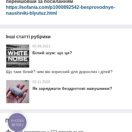
перейшовши за посиланням
https://sofania.com/p1000892542-besprovodnye-
naushniki-blyutuz.html
Інші статті рубрики
05.08.2021
Білий шум: що це?
Що таке білий? чим він корисний для дорослих і дітей?
03.11.2020
Як заряджати бездротові навушники?
Про нас
КНОПКА
ЗВ'ЯЗКУ
93% позитивних з 272 відгуків за рік