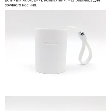
дотик він як оксамит. Компактний, має ремінець для
зручного носіння.